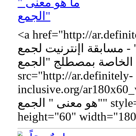
a href="http://ar.def="جامعٌ
" - مسابقة اإنترنيت لجمع
لخاصة بمصطلج "الجمع""><img
src="http://ar.definitely-
inclusive.org/a="جامعٌ حقاً - ما
هو معنى " الجمع"" style="border:0px solid black;"
height="60" width="180