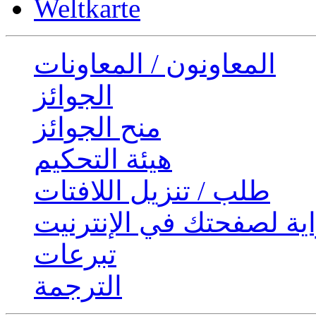
Weltkarte
المعاونون / المعاونات
الجوائز
منح الجوائز
هيئة التحكيم
طلب / تنزيل اللافتات
ية لصفحتك في الإنترنيت
تبرعات
الترجمة