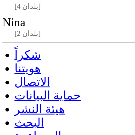
[4 بلدان]
Nina
[2 بلدان]
شكراً
هويتنا
الاتصال
حماية البيانات
هيئة النشر
البحث