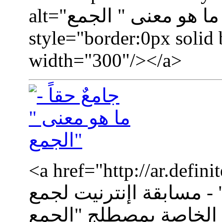
alt="جامعٌ حقاً - ما هو معنى " الجمع""
style="border:0px solid
width="300"/></a>
a href="http://ar.def="جامعٌ
" - مسابقة اإنترنيت لجمع
لخاصة بمصطلج "الجمع""><img