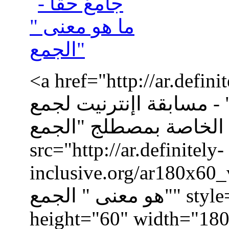
a href="http://ar.def="جامعٌ
" - مسابقة اإنترنيت لجمع
لخاصة بمصطلج "الجمع""><img
src="http://ar.definitely-
inclusive.org/a="جامعٌ حقاً - ما
هو معنى " الجمع"" style="border:0px solid black;"
height="60" width="180