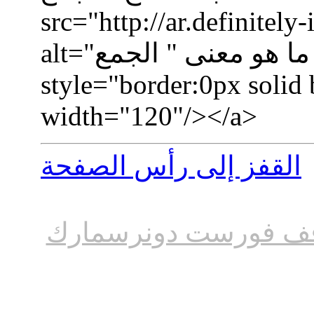
src="http://ar.definitel
alt="جامعٌ حقاً - ما هو معنى " الجمع""
style="border:0px solid
width="120"/></a>
القفز إلى رأس الصفحة
ف فورست دونرسمارك