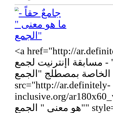
a href="http://ar.def="جامعٌ
" - مسابقة اإنترنيت لجمع
لخاصة بمصطلج "الجمع""><img
src="http://ar.definitely-
inclusive.org/a="جامعٌ حقاً - ما
هو معنى " الجمع"" style="border:0px solid black;"