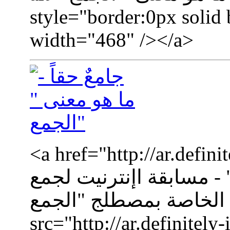
style="border:0px solid 
width="468" /></a>
a href="http://ar.def="جامعٌ
" - مسابقة اإنترنيت لجمع
لخاصة بمصطلج "الجمع""><img
src="http://ar.definitel