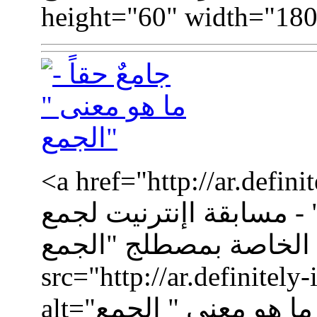
height="60" width="180
a href="http://ar.def="جامعٌ
" - مسابقة اإنترنيت لجمع
لخاصة بمصطلج "الجمع""><img
src="http://ar.definitel
alt="جامعٌ حقاً - ما هو معنى " الجمع""