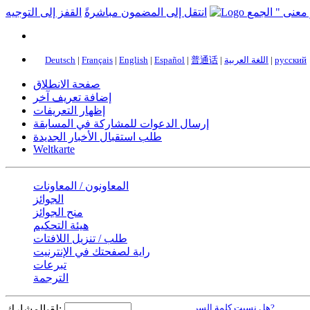
انتقل إلى المضمون مباشرةً
القفز إلى التوجيه
русский
|
اللغة العربية
|
普通话
|
Español
|
English
|
Français
|
Deutsch
صفحة الانطلاق
إضافة تعريف آخر
إظهار التعريفات
إرسال الدعوات للمشاركة في المسابقة
طلب استقبال الأخبار الجديدة
Weltkarte
المعاونون / المعاونات
الجوائز
منح الجوائز
هيئة التحكيم
طلب / تنزيل اللافتات
راية لصفحتك في الإنترنيت
تبرعات
الترجمة
هل نسيت كلمة السر?
لقبالمشارك: