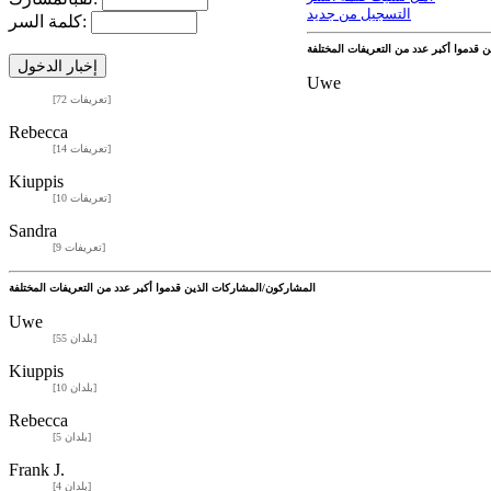
التسجيل من جديد
كلمة السر:
Uwe
[72 تعريفات]
Rebecca
[14 تعريفات]
Kiuppis
[10 تعريفات]
Sandra
[9 تعريفات]
المشاركون/المشاركات الذين قدموا أكبر عدد من التعريفات المختلفة
Uwe
[55 بلدان]
Kiuppis
[10 بلدان]
Rebecca
[5 بلدان]
Frank J.
[4 بلدان]