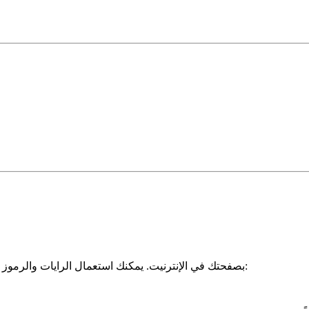
نحن سعداء إذا ربطت definitiv-inklusiv.org بصفحتك في الإنترنيت. يمكنك استعمال الرايات والرموز التالية لهذا الغرض: