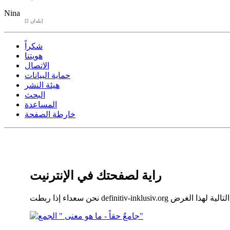
Nina
[2 بلدان]
شكراً
هويتنا
الاتصال
حماية البيانات
هيئة النشر
البحث
المساعدة
خارطة الصفحة
راية لصفحتك في الإنترنيت