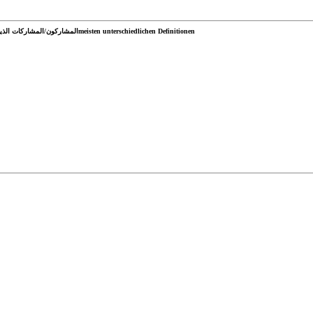
المشاركون/المشاركات الذين قدموا أكبر عدد من التعريفات المختلفةmeisten unterschiedlichen Definitionen