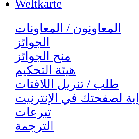
Weltkarte
المعاونون / المعاونات
الجوائز
منح الجوائز
هيئة التحكيم
طلب / تنزيل اللافتات
ية لصفحتك في الإنترنيت
تبرعات
الترجمة