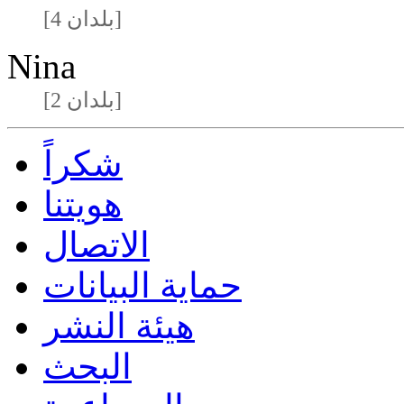
[4 بلدان]
Nina
[2 بلدان]
شكراً
هويتنا
الاتصال
حماية البيانات
هيئة النشر
البحث