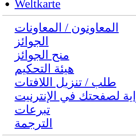
Weltkarte
المعاونون / المعاونات
الجوائز
منح الجوائز
هيئة التحكيم
طلب / تنزيل اللافتات
ية لصفحتك في الإنترنيت
تبرعات
الترجمة