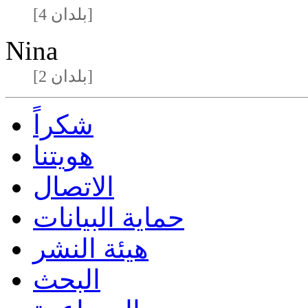
[4 بلدان]
Nina
[2 بلدان]
شكراً
هويتنا
الاتصال
حماية البيانات
هيئة النشر
البحث