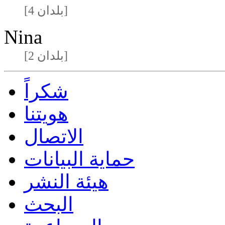
[4 بلدان]
Nina
[2 بلدان]
شكراً
هويتنا
الاتصال
حماية البيانات
هيئة النشر
البحث