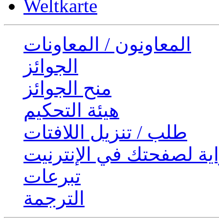
Weltkarte
المعاونون / المعاونات
الجوائز
منح الجوائز
هيئة التحكيم
طلب / تنزيل اللافتات
ية لصفحتك في الإنترنيت
تبرعات
الترجمة