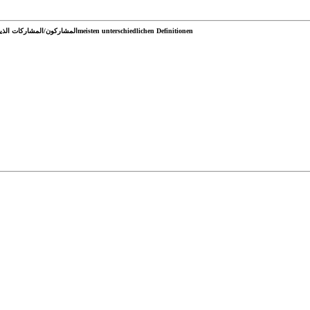
المشاركون/المشاركات الذين قدموا أكبر عدد من التعريفات المختلفةmeisten unterschiedlichen Definitionen