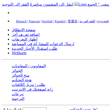
انتقل إلى المضمون مباشرةً
القفز إلى التوجيه
русский
|
اللغة العربية
|
普通话
|
Español
|
English
|
Français
|
Deutsch
صفحة الانطلاق
إضافة تعريف آخر
إظهار التعريفات
إرسال الدعوات للمشاركة في المسابقة
طلب استقبال الأخبار الجديدة
Weltkarte
المعاونون / المعاونات
الجوائز
منح الجوائز
هيئة التحكيم
طلب / تنزيل اللافتات
راية لصفحتك في الإنترنيت
تبرعات
الترجمة
هل نسيت كلمة السر?
لقبالمشارك: