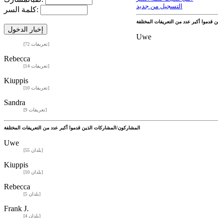
التسجيل من جديد
كلمة السر:
Uwe
[72 تعريفات]
Rebecca
[14 تعريفات]
Kiuppis
[10 تعريفات]
Sandra
[9 تعريفات]
المشاركون/المشاركات الذين قدموا أكبر عدد من التعريفات المختلفة
Uwe
[55 بلدان]
Kiuppis
[10 بلدان]
Rebecca
[5 بلدان]
Frank J.
[4 بلدان]