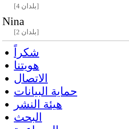
[4 بلدان]
Nina
[2 بلدان]
شكراً
هويتنا
الاتصال
حماية البيانات
هيئة النشر
البحث