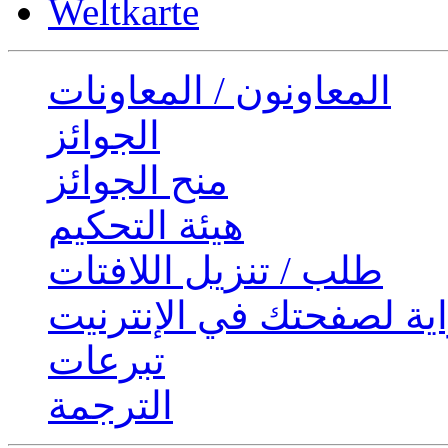
Weltkarte
المعاونون / المعاونات
الجوائز
منح الجوائز
هيئة التحكيم
طلب / تنزيل اللافتات
ية لصفحتك في الإنترنيت
تبرعات
الترجمة