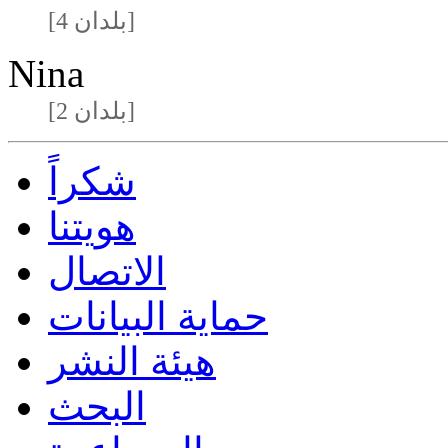
[4 بلدان]
Nina
[2 بلدان]
شكراً
هويتنا
الاتصال
حماية البيانات
هيئة النشر
البحث