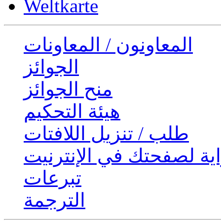
Weltkarte
المعاونون / المعاونات
الجوائز
منح الجوائز
هيئة التحكيم
طلب / تنزيل اللافتات
ية لصفحتك في الإنترنيت
تبرعات
الترجمة