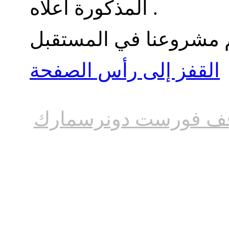
المذكورة أعلاه .
القفز إلى رأس الصفحة
ف فورست دونرسمارك