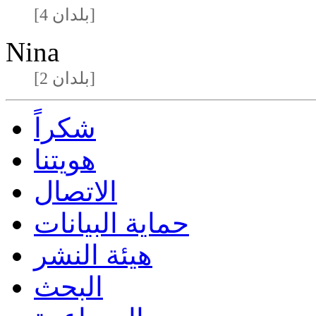
[4 بلدان]
Nina
[2 بلدان]
شكراً
هويتنا
الاتصال
حماية البيانات
هيئة النشر
البحث