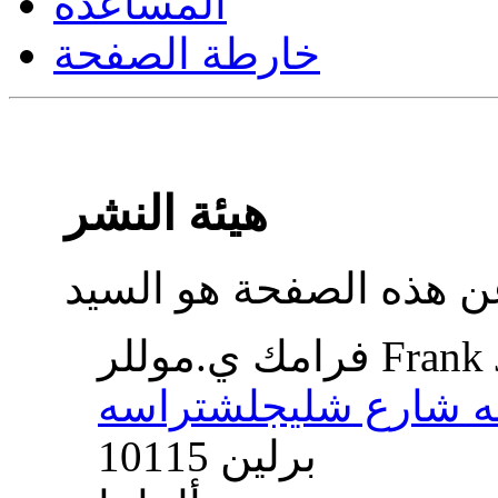
المساعدة
خارطة الصفحة
هيئة النشر
Frank J. Müll
10115 برلين