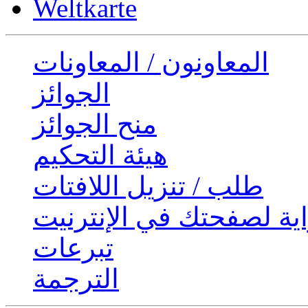
Weltkarte
المعاونون / المعاونات
الجوائز
منح الجوائز
هيئة التحكيم
طلب / تنزيل اللافتات
ية لصفحتك في الإنترنيت
تبرعات
الترجمة