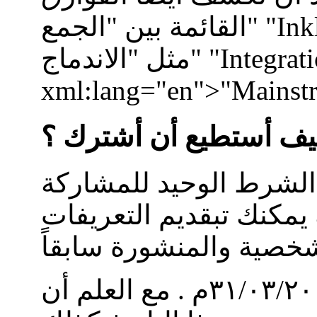
القائمة بين "الجمع" "Inklusion" ومصطلحات أخرى
مثل "الاندماج" "Integration" أو "التكيف بالأغلبية"
xml:lang="en">"Mainst
يف أستطيع أن أشترك ؟
الشرط الوحيد للمشاركة
 يمكنك تبقديم التعريفات
ستنتهي المسابقة في ٣۱/٠٣/٢٠٠٩م . مع العلم أن