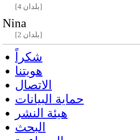
[4 بلدان]
Nina
[2 بلدان]
شكراً
هويتنا
الاتصال
حماية البيانات
هيئة النشر
البحث