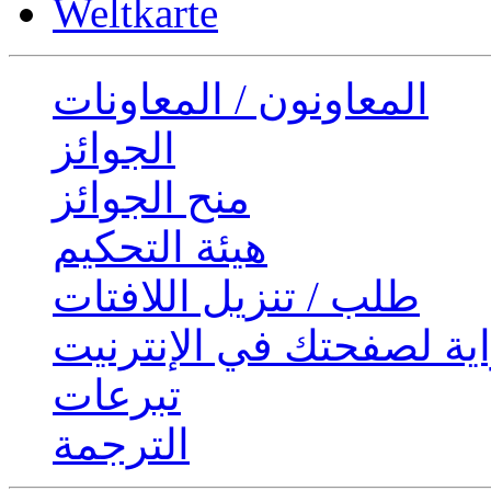
Weltkarte
المعاونون / المعاونات
الجوائز
منح الجوائز
هيئة التحكيم
طلب / تنزيل اللافتات
ية لصفحتك في الإنترنيت
تبرعات
الترجمة