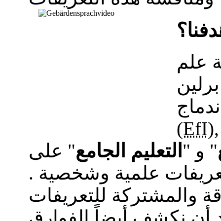
دفنا؟
 علم
برلين
دماج"
د جمع التعريفات الموضحة
EfI
(
" و "
التعليم الجامع
" على
عريفات علمية وشخصية .
رقة والمشتركة للتعريفات
د أن نكشف أيضاً الفوارق