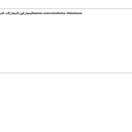
المشاركون/المشاركات الذين قدموا أكبر عدد من التعريفات المختلفةmeisten unterschiedlichen Definitionen