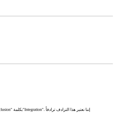
بكلمة"Integration". إننا نعتبر هذا الترادف ترادفاً
clusion"