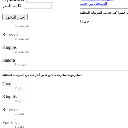
التسجيل من جديد
كلمة السر:
Uwe
[72 تعريفات]
Rebecca
[14 تعريفات]
Kiuppis
[10 تعريفات]
Sandra
[9 تعريفات]
المشاركون/المشاركات الذين قدموا أكبر عدد من التعريفات المختلفة
Uwe
[55 بلدان]
Kiuppis
[10 بلدان]
Rebecca
[5 بلدان]
Frank J.
[4 بلدان]