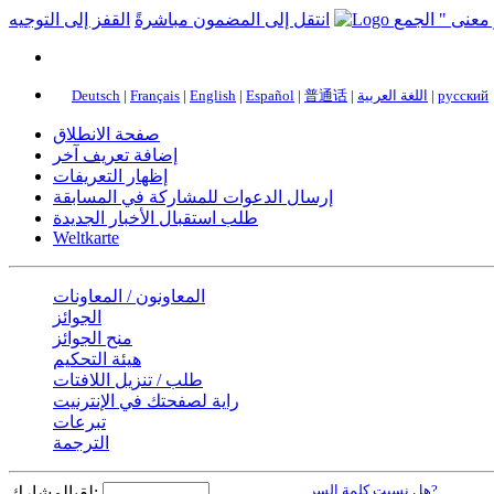
انتقل إلى المضمون مباشرةً
القفز إلى التوجيه
русский
|
اللغة العربية
|
普通话
|
Español
|
English
|
Français
|
Deutsch
صفحة الانطلاق
إضافة تعريف آخر
إظهار التعريفات
إرسال الدعوات للمشاركة في المسابقة
طلب استقبال الأخبار الجديدة
Weltkarte
المعاونون / المعاونات
الجوائز
منح الجوائز
هيئة التحكيم
طلب / تنزيل اللافتات
راية لصفحتك في الإنترنيت
تبرعات
الترجمة
هل نسيت كلمة السر?
لقبالمشارك: