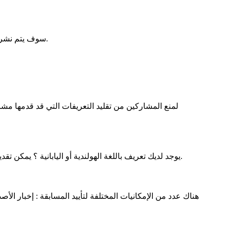
سوف يتم نشر جميع التعريفات المتراكمة في صفحة الإنترنيت هذه بعد انتهاء المسابقة ، وتمنح لجميع المشاركين فرصة تقدير وتقييم تلك التعريفات.
لمنع المشاركين من تقليد التعريفات التي قد قدمها مشا
يوجد لديك تعريف باللغة الهولندية أو اليابانية ؟ يمكن تقديمه شريطة أنك تترجمه إلى احدى لغات المسابقة السبع كذلك : الألمانية والفرنسية والإنجليزية والعربية والروسية والصينية والإسبانية.
هناك عدد من الإمكانيات المختلفة لتأييد المسابقة : إخبار الأ