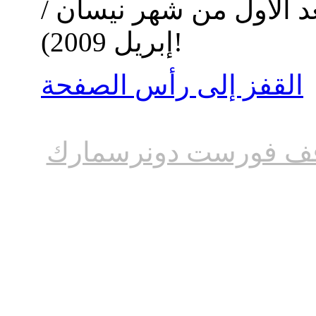
د الأول من شهر نيسان /
إبريل 2009)!
القفز إلى رأس الصفحة
ف فورست دونرسمارك