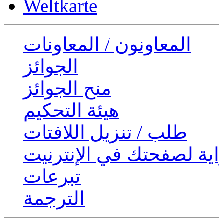
Weltkarte
المعاونون / المعاونات
الجوائز
منح الجوائز
هيئة التحكيم
طلب / تنزيل اللافتات
ية لصفحتك في الإنترنيت
تبرعات
الترجمة