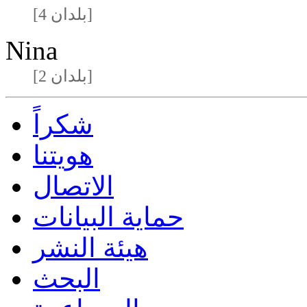
[4 بلدان]
Nina
[2 بلدان]
شكراً
هويتنا
الاتصال
حماية البيانات
هيئة النشر
البحث