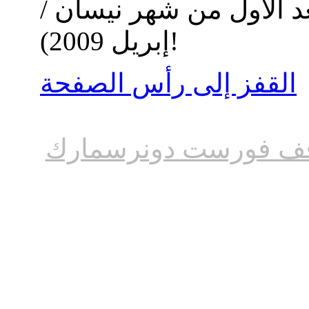
د الأول من شهر نيسان /
إبريل 2009)!
القفز إلى رأس الصفحة
ف فورست دونرسمارك