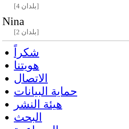
[4 بلدان]
Nina
[2 بلدان]
شكراً
هويتنا
الاتصال
حماية البيانات
هيئة النشر
البحث