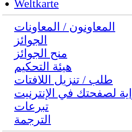
Weltkarte
المعاونون / المعاونات
الجوائز
منح الجوائز
هيئة التحكيم
طلب / تنزيل اللافتات
ية لصفحتك في الإنترنيت
تبرعات
الترجمة