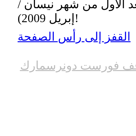
د الأول من شهر نيسان /
إبريل 2009)!
القفز إلى رأس الصفحة
ف فورست دونرسمارك