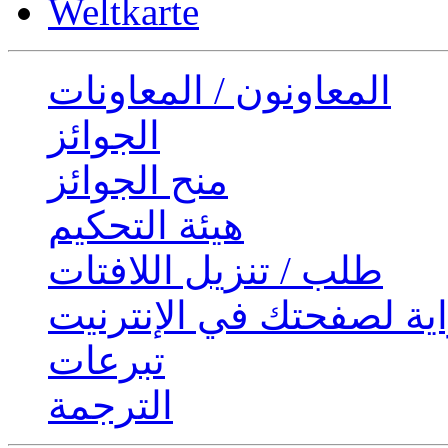
Weltkarte
المعاونون / المعاونات
الجوائز
منح الجوائز
هيئة التحكيم
طلب / تنزيل اللافتات
ية لصفحتك في الإنترنيت
تبرعات
الترجمة