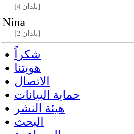
[4 بلدان]
Nina
[2 بلدان]
شكراً
هويتنا
الاتصال
حماية البيانات
هيئة النشر
البحث