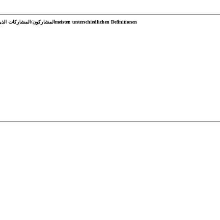
المشاركون/المشاركات الذين قدموا أكبر عدد من التعريفات المختلفةmeisten unterschiedlichen Definitionen