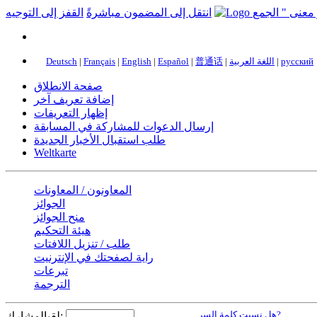
انتقل إلى المضمون مباشرةً
القفز إلى التوجيه
русский
|
اللغة العربية
|
普通话
|
Español
|
English
|
Français
|
Deutsch
صفحة الانطلاق
إضافة تعريف آخر
إظهار التعريفات
إرسال الدعوات للمشاركة في المسابقة
طلب استقبال الأخبار الجديدة
Weltkarte
المعاونون / المعاونات
الجوائز
منح الجوائز
هيئة التحكيم
طلب / تنزيل اللافتات
راية لصفحتك في الإنترنيت
تبرعات
الترجمة
هل نسيت كلمة السر?
لقبالمشارك: