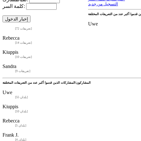
التسجيل من جديد
كلمة السر:
Uwe
[72 تعريفات]
Rebecca
[14 تعريفات]
Kiuppis
[10 تعريفات]
Sandra
[9 تعريفات]
المشاركون/المشاركات الذين قدموا أكبر عدد من التعريفات المختلفة
Uwe
[55 بلدان]
Kiuppis
[10 بلدان]
Rebecca
[5 بلدان]
Frank J.
[4 بلدان]