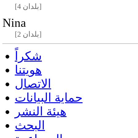
[4 بلدان]
Nina
[2 بلدان]
شكراً
هويتنا
الاتصال
حماية البيانات
هيئة النشر
البحث