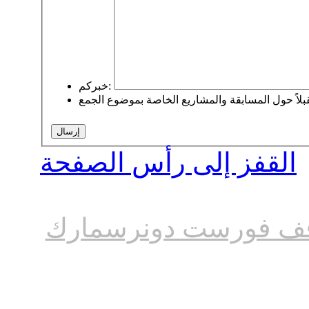
خبركم:
القفز إلى رأس الصفحة
ف فورست دونرسمارك