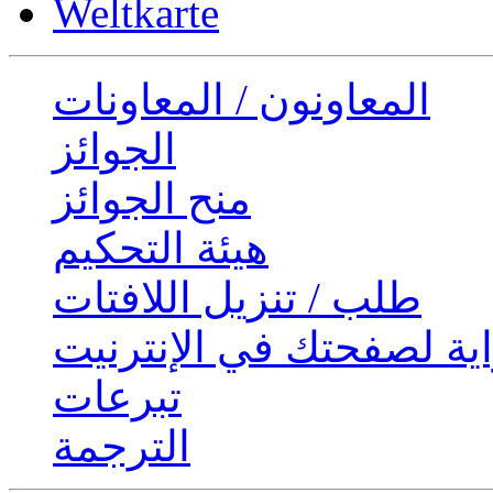
Weltkarte
المعاونون / المعاونات
الجوائز
منح الجوائز
هيئة التحكيم
طلب / تنزيل اللافتات
ية لصفحتك في الإنترنيت
تبرعات
الترجمة