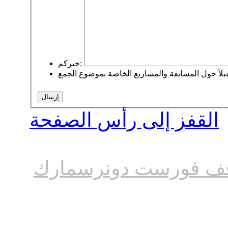
خبركم:
القفز إلى رأس الصفحة
ف فورست دونرسمارك