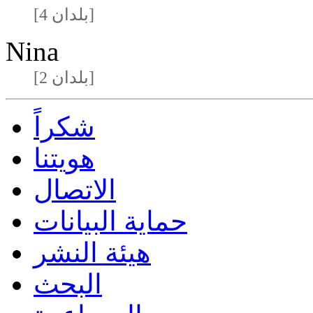
[4 بلدان]
Nina
[2 بلدان]
شكراً
هويتنا
الاتصال
حماية البيانات
هيئة النشر
البحث