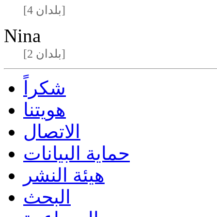
[4 بلدان]
Nina
[2 بلدان]
شكراً
هويتنا
الاتصال
حماية البيانات
هيئة النشر
البحث