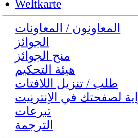
Weltkarte
المعاونون / المعاونات
الجوائز
منح الجوائز
هيئة التحكيم
طلب / تنزيل اللافتات
ية لصفحتك في الإنترنيت
تبرعات
الترجمة