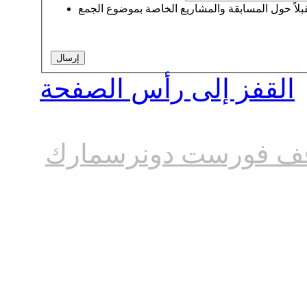
القفز إلى رأس الصفحة
ف فورست دونرسمارك