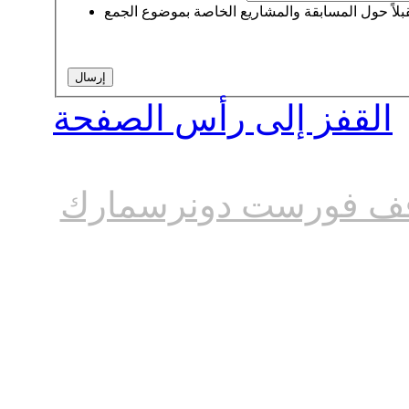
القفز إلى رأس الصفحة
ف فورست دونرسمارك