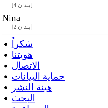
[4 بلدان]
Nina
[2 بلدان]
شكراً
هويتنا
الاتصال
حماية البيانات
هيئة النشر
البحث