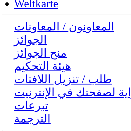
Weltkarte
المعاونون / المعاونات
الجوائز
منح الجوائز
هيئة التحكيم
طلب / تنزيل اللافتات
ية لصفحتك في الإنترنيت
تبرعات
الترجمة