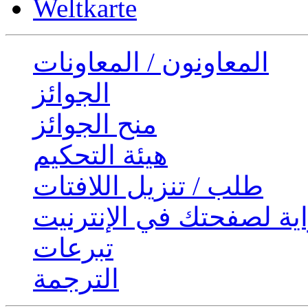
Weltkarte
المعاونون / المعاونات
الجوائز
منح الجوائز
هيئة التحكيم
طلب / تنزيل اللافتات
ية لصفحتك في الإنترنيت
تبرعات
الترجمة