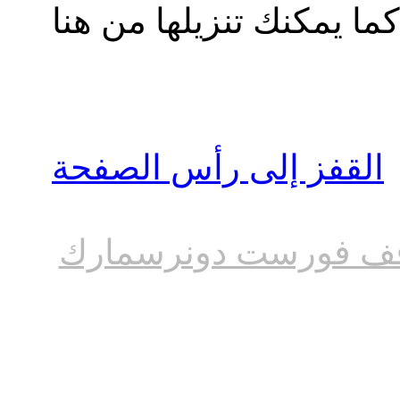
القفز إلى رأس الصفحة
ف فورست دونرسمارك