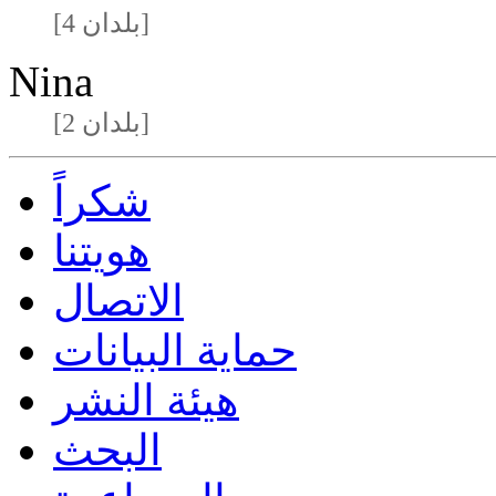
[4 بلدان]
Nina
[2 بلدان]
شكراً
هويتنا
الاتصال
حماية البيانات
هيئة النشر
البحث