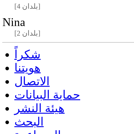
[4 بلدان]
Nina
[2 بلدان]
شكراً
هويتنا
الاتصال
حماية البيانات
هيئة النشر
البحث