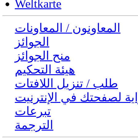
Weltkarte
المعاونون / المعاونات
الجوائز
منح الجوائز
هيئة التحكيم
طلب / تنزيل اللافتات
ية لصفحتك في الإنترنيت
تبرعات
الترجمة