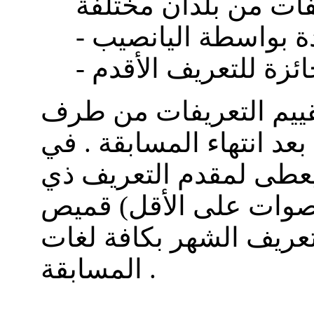
دة بواسطة اليانصيب
قييم التعريفات من طرف
د انتهاء المسابقة . في
عطى لمقدم التعريف ذي
أصوات على الأقل) قميص
عريف الشهر بكافة لغات
المسابقة .