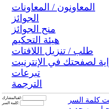
المعاونون / المعاونات
الجوائز
منح الجوائز
هيئة التحكيم
طلب / تنزيل اللافتات
ية لصفحتك في الإنترنيت
تبرعات
الترجمة
لقبالمشارك:
كلمة السر:
يل من جديد