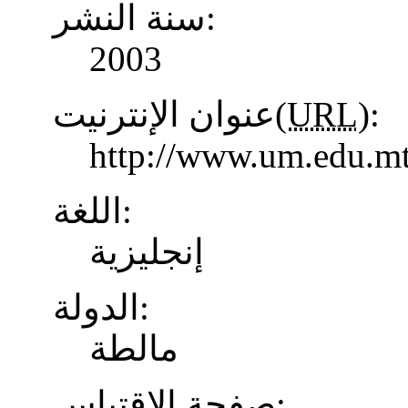
سنة النشر:
2003
عنوان الإنترنيت(
URL
):
http://www.um.edu.mt
اللغة:
إنجليزية
الدولة:
مالطة
صفحة الاقتباس: