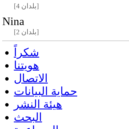
[4 بلدان]
Nina
[2 بلدان]
شكراً
هويتنا
الاتصال
حماية البيانات
هيئة النشر
البحث