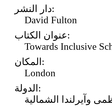
دار النشر:
David Fulton
عنوان الكتاب:
Towards Inclusive Sc
المكان:
London
الدولة:
ظمى وآيرلندا الشمالية