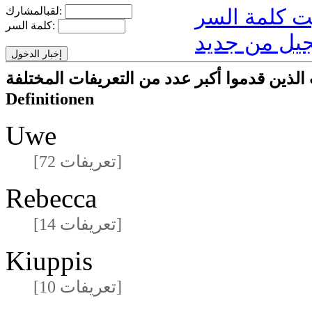
لقبالمشارك:
كلمة السر:
يل من جديد
ركون/المشاركات الذين قدموا أكبر عدد من التعريفات المختلفة
Definitionen
Uwe
[72 تعريفات]
Rebecca
[14 تعريفات]
Kiuppis
[10 تعريفات]