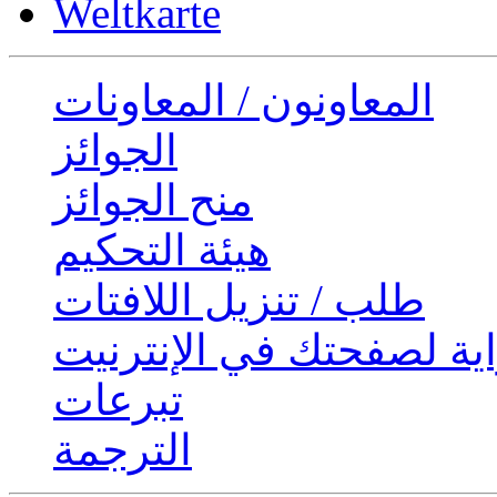
Weltkarte
المعاونون / المعاونات
الجوائز
منح الجوائز
هيئة التحكيم
طلب / تنزيل اللافتات
ية لصفحتك في الإنترنيت
تبرعات
الترجمة