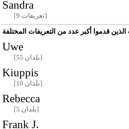
Sandra
[9 تعريفات]
لذين قدموا أكبر عدد من التعريفات المختلفة
Uwe
[55 بلدان]
Kiuppis
[10 بلدان]
Rebecca
[5 بلدان]
Frank J.