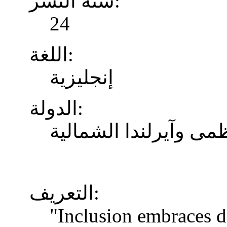
سنة النشر:
24
اللغة:
إنجليزية
الدولة:
ظمى وآيرلندا الشمالية
التعريف:
"Inclusion embraces di