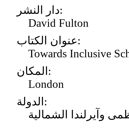
دار النشر:
David Fulton
عنوان الكتاب:
Towards Inclusive Sc
المكان:
London
الدولة:
ظمى وآيرلندا الشمالية