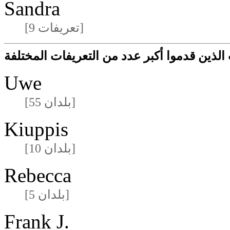
Sandra
[9 تعريفات]
لذين قدموا أكبر عدد من التعريفات المختلفة
Uwe
[55 بلدان]
Kiuppis
[10 بلدان]
Rebecca
[5 بلدان]
Frank J.