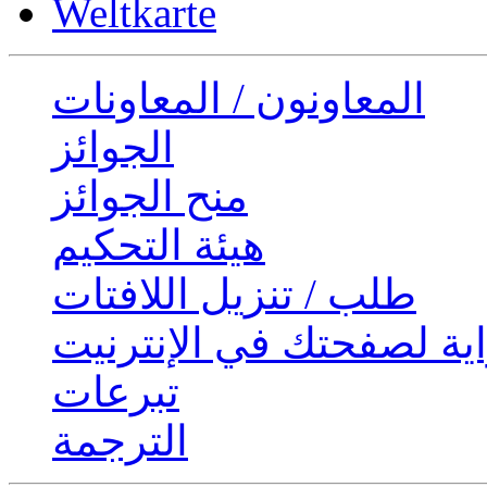
Weltkarte
المعاونون / المعاونات
الجوائز
منح الجوائز
هيئة التحكيم
طلب / تنزيل اللافتات
ية لصفحتك في الإنترنيت
تبرعات
الترجمة