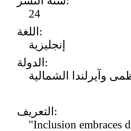
سنة النشر:
24
اللغة:
إنجليزية
الدولة:
ظمى وآيرلندا الشمالية
التعريف:
"Inclusion embraces di