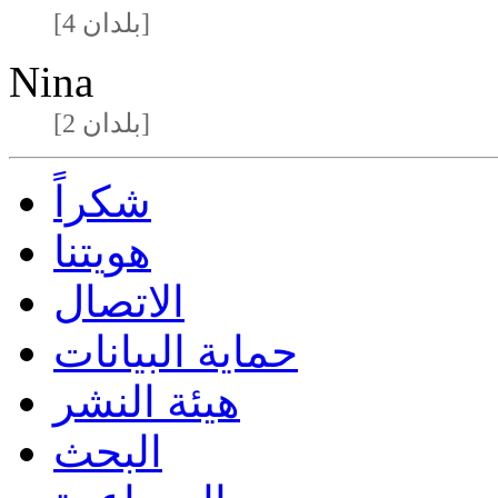
[4 بلدان]
Nina
[2 بلدان]
شكراً
هويتنا
الاتصال
حماية البيانات
هيئة النشر
البحث