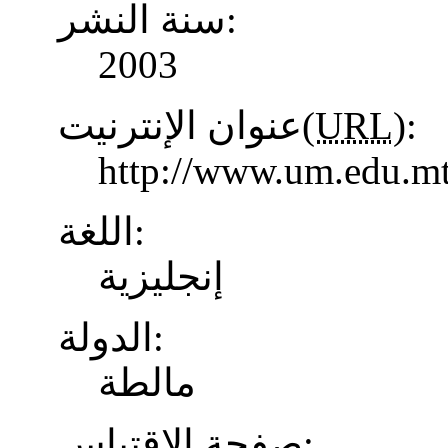
سنة النشر:
2003
عنوان الإنترنيت(
URL
):
http://www.um.edu.mt
اللغة:
إنجليزية
الدولة:
مالطة
صفحة الاقتباس: