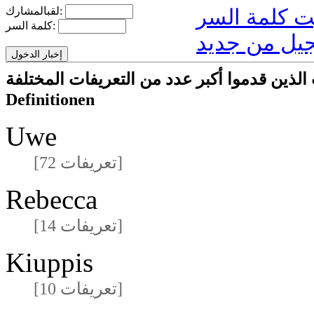
لقبالمشارك:
كلمة السر:
يل من جديد
ركون/المشاركات الذين قدموا أكبر عدد من التعريفات المختلفة
Definitionen
Uwe
[72 تعريفات]
Rebecca
[14 تعريفات]
Kiuppis
[10 تعريفات]