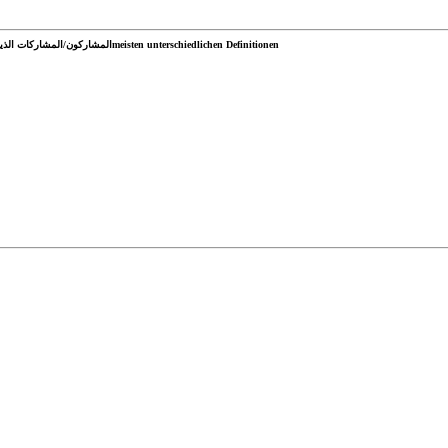
المشاركون/المشاركات الذين قدموا أكبر عدد من التعريفات المختلفةmeisten unterschiedlichen Definitionen