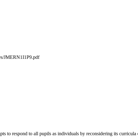
iles/JMERN1I1P9.pdf
ts to respond to all pupils as individuals by reconsidering its curricula