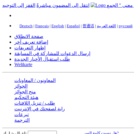
انتقل إلى المضمون مباشرةً
القفز إلى التوجيه
Deutsch
|
Français
|
English
|
Español
|
普通话
|
اللغة العربية
|
русский
صفحة الانطلاق
إضافة تعريف آخر
إظهار التعريفات
إرسال الدعوات للمشاركة في المسابقة
طلب استقبال الأخبار الجديدة
Weltkarte
المعاونون / المعاونات
الجوائز
منح الجوائز
هيئة التحكيم
طلب / تنزيل اللافتات
راية لصفحتك في الإنترنيت
تبرعات
الترجمة
هل نسيت كلمة السر?
لقبالمشارك: