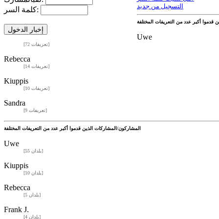
التسجيل من جديد
كلمة السر:
Uwe
[72 تعريفات]
Rebecca
[14 تعريفات]
Kiuppis
[10 تعريفات]
Sandra
[9 تعريفات]
المشاركون/المشاركات الذين قدموا أكبر عدد من التعريفات المختلفة
Uwe
[55 بلدان]
Kiuppis
[10 بلدان]
Rebecca
[5 بلدان]
Frank J.
[4 بلدان]