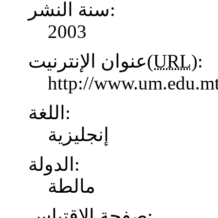
سنة النشر:
2003
عنوان الإنترنيت(
URL
):
http://www.um.edu.mt
اللغة:
إنجليزية
الدولة:
مالطة
صفحة الاقتباس: