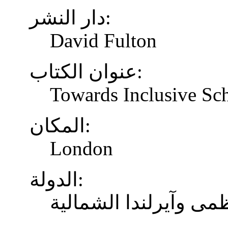
دار النشر:
David Fulton
عنوان الكتاب:
Towards Inclusive Sc
المكان:
London
الدولة:
ظمى وآيرلندا الشمالية