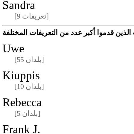
Sandra
[9 تعريفات]
لذين قدموا أكبر عدد من التعريفات المختلفة
Uwe
[55 بلدان]
Kiuppis
[10 بلدان]
Rebecca
[5 بلدان]
Frank J.