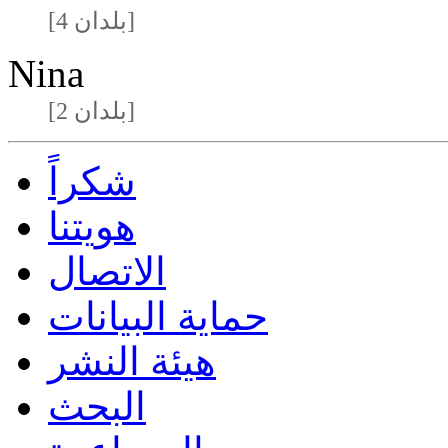
[4 بلدان]
Nina
[2 بلدان]
شكراً
هويتنا
الاتصال
حماية البيانات
هيئة النشر
البحث