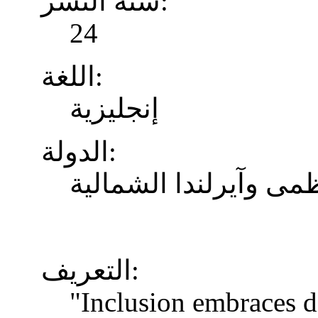
سنة النشر:
24
اللغة:
إنجليزية
الدولة:
ظمى وآيرلندا الشمالية
التعريف:
"Inclusion embraces di