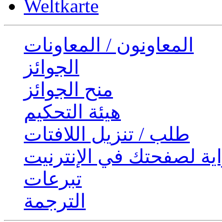
Weltkarte
المعاونون / المعاونات
الجوائز
منح الجوائز
هيئة التحكيم
طلب / تنزيل اللافتات
ية لصفحتك في الإنترنيت
تبرعات
الترجمة