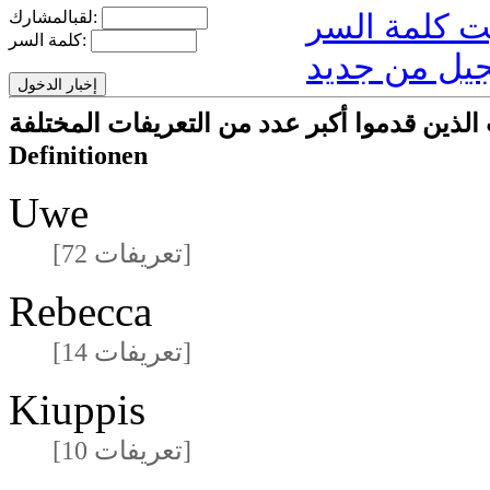
لقبالمشارك:
كلمة السر:
يل من جديد
ركون/المشاركات الذين قدموا أكبر عدد من التعريفات المختلفة
Definitionen
Uwe
[72 تعريفات]
Rebecca
[14 تعريفات]
Kiuppis
[10 تعريفات]