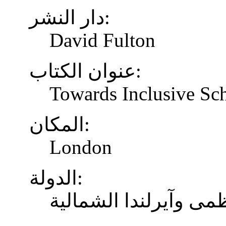
دار النشر:
David Fulton
عنوان الكتاب:
Towards Inclusive Sc
المكان:
London
الدولة:
ظمى وآيرلندا الشمالية