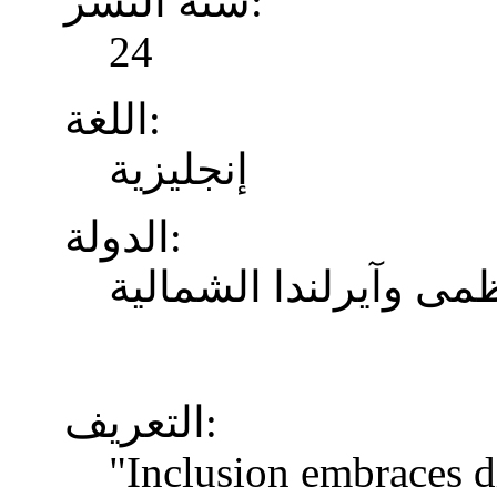
سنة النشر:
24
اللغة:
إنجليزية
الدولة:
ظمى وآيرلندا الشمالية
التعريف:
"Inclusion embraces di