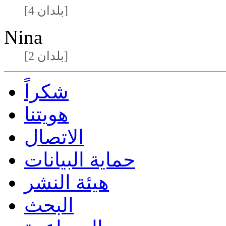
[4 بلدان]
Nina
[2 بلدان]
شكراً
هويتنا
الاتصال
حماية البيانات
هيئة النشر
البحث