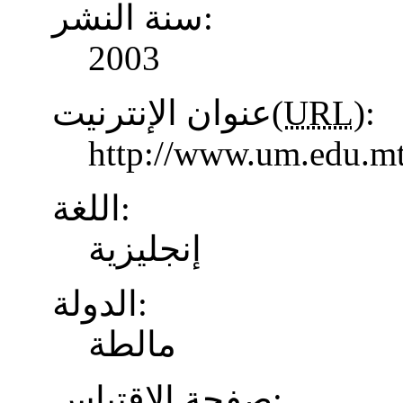
سنة النشر:
2003
عنوان الإنترنيت(
URL
):
http://www.um.edu.mt
اللغة:
إنجليزية
الدولة:
مالطة
صفحة الاقتباس: