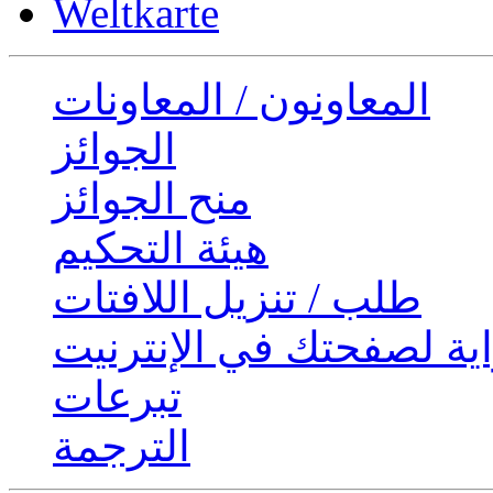
Weltkarte
المعاونون / المعاونات
الجوائز
منح الجوائز
هيئة التحكيم
طلب / تنزيل اللافتات
ية لصفحتك في الإنترنيت
تبرعات
الترجمة