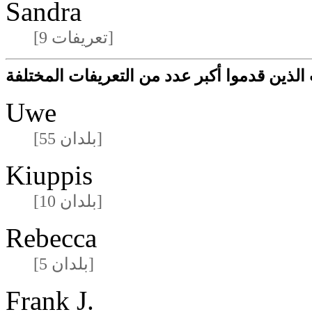
Sandra
[9 تعريفات]
لذين قدموا أكبر عدد من التعريفات المختلفة
Uwe
[55 بلدان]
Kiuppis
[10 بلدان]
Rebecca
[5 بلدان]
Frank J.