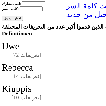
لقبالمشارك:
كلمة السر:
يل من جديد
ركون/المشاركات الذين قدموا أكبر عدد من التعريفات المختلفة
Definitionen
Uwe
[72 تعريفات]
Rebecca
[14 تعريفات]
Kiuppis
[10 تعريفات]