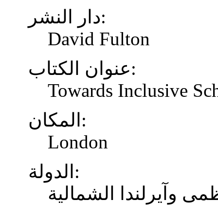
دار النشر:
David Fulton
عنوان الكتاب:
Towards Inclusive Sc
المكان:
London
الدولة:
ظمى وآيرلندا الشمالية