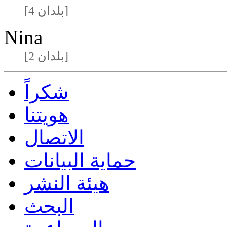
[4 بلدان]
Nina
[2 بلدان]
شكراً
هويتنا
الاتصال
حماية البيانات
هيئة النشر
البحث