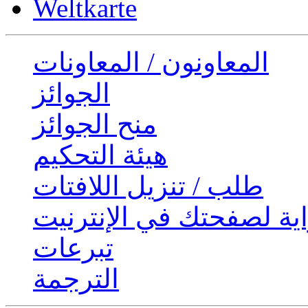
Weltkarte
المعاونون / المعاونات
الجوائز
منح الجوائز
هيئة التحكيم
طلب / تنزيل اللافتات
ية لصفحتك في الإنترنيت
تبرعات
الترجمة