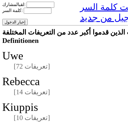
لقبالمشارك:
كلمة السر:
يل من جديد
ركون/المشاركات الذين قدموا أكبر عدد من التعريفات المختلفة
Definitionen
Uwe
[72 تعريفات]
Rebecca
[14 تعريفات]
Kiuppis
[10 تعريفات]