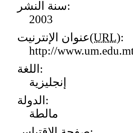
سنة النشر:
2003
عنوان الإنترنيت(
URL
):
http://www.um.edu.mt
اللغة:
إنجليزية
الدولة:
مالطة
صفحة الاقتباس: