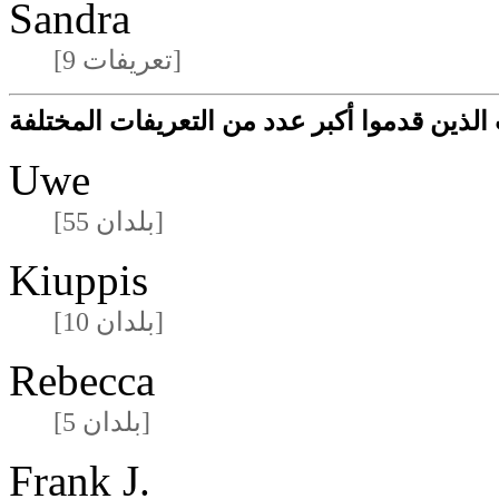
Sandra
[9 تعريفات]
لذين قدموا أكبر عدد من التعريفات المختلفة
Uwe
[55 بلدان]
Kiuppis
[10 بلدان]
Rebecca
[5 بلدان]
Frank J.