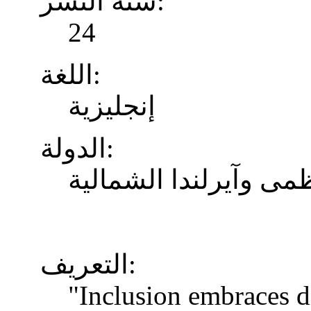
سنة النشر:
24
اللغة:
إنجليزية
الدولة:
ظمى وآيرلندا الشمالية
التعريف:
"Inclusion embraces di