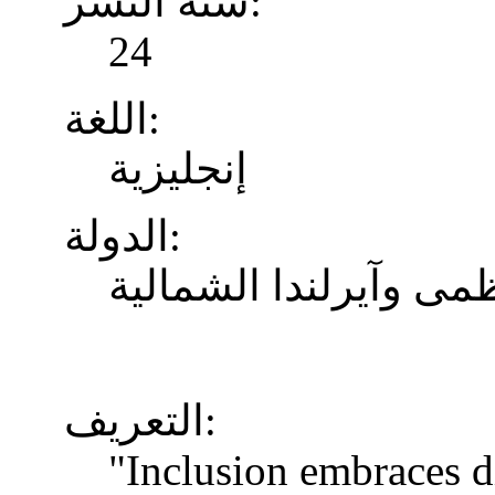
سنة النشر:
24
اللغة:
إنجليزية
الدولة:
ظمى وآيرلندا الشمالية
التعريف:
"Inclusion embraces di