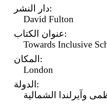
دار النشر:
David Fulton
عنوان الكتاب:
Towards Inclusive Sc
المكان:
London
الدولة:
ظمى وآيرلندا الشمالية