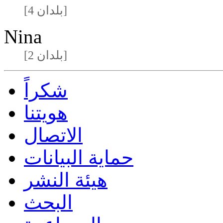
[4 بلدان]
Nina
[2 بلدان]
شكراً
هويتنا
الاتصال
حماية البيانات
هيئة النشر
البحث