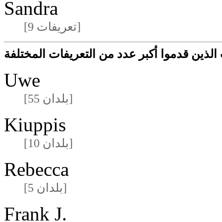
Sandra
[9 تعريفات]
لذين قدموا أكبر عدد من التعريفات المختلفة
Uwe
[55 بلدان]
Kiuppis
[10 بلدان]
Rebecca
[5 بلدان]
Frank J.