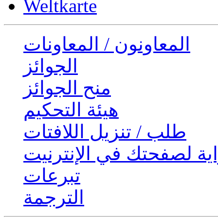
Weltkarte
المعاونون / المعاونات
الجوائز
منح الجوائز
هيئة التحكيم
طلب / تنزيل اللافتات
ية لصفحتك في الإنترنيت
تبرعات
الترجمة