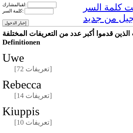
لقبالمشارك:
كلمة السر:
يل من جديد
ركون/المشاركات الذين قدموا أكبر عدد من التعريفات المختلفة
Definitionen
Uwe
[72 تعريفات]
Rebecca
[14 تعريفات]
Kiuppis
[10 تعريفات]