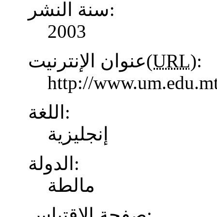
سنة النشر:
2003
عنوان الإنترنيت(
URL
):
http://www.um.edu.mt
اللغة:
إنجليزية
الدولة:
مالطة
صفحة الاقتباس: