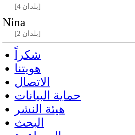
[4 بلدان]
Nina
[2 بلدان]
شكراً
هويتنا
الاتصال
حماية البيانات
هيئة النشر
البحث