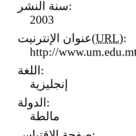
سنة النشر:
2003
عنوان الإنترنيت(
URL
):
http://www.um.edu.mt
اللغة:
إنجليزية
الدولة:
مالطة
صفحة الاقتباس: