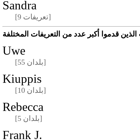
Sandra
[9 تعريفات]
المشاركون/المشاركات الذين قدموا أكبر عدد 
Uwe
[55 بلدان]
Kiuppis
[10 بلدان]
Rebecca
[5 بلدان]
Frank J.