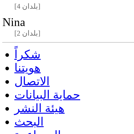
[4 بلدان]
Nina
[2 بلدان]
شكراً
هويتنا
الاتصال
حماية البيانات
هيئة النشر
البحث