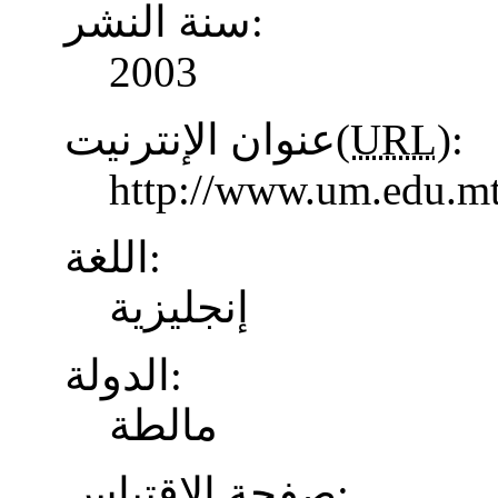
سنة النشر:
2003
عنوان الإنترنيت(
URL
):
http://www.um.edu.mt
اللغة:
إنجليزية
الدولة:
مالطة
صفحة الاقتباس: