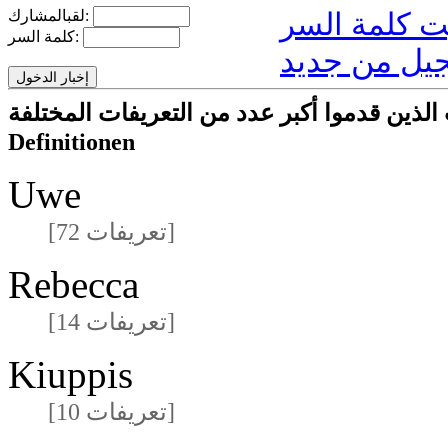
لقبالمشارك:
كلمة السر:
يل من جديد
ركون/المشاركات الذين قدموا أكبر عدد من التعريفات المختلفة
Definitionen
Uwe
[72 تعريفات]
Rebecca
[14 تعريفات]
Kiuppis
[10 تعريفات]