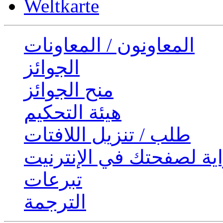
Weltkarte
المعاونون / المعاونات
الجوائز
منح الجوائز
هيئة التحكيم
طلب / تنزيل اللافتات
ية لصفحتك في الإنترنيت
تبرعات
الترجمة