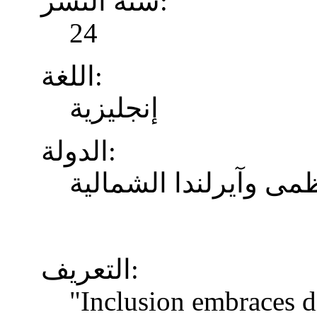
سنة النشر:
24
اللغة:
إنجليزية
الدولة:
ظمى وآيرلندا الشمالية
التعريف:
"Inclusion embraces di