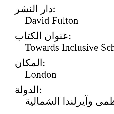
دار النشر:
David Fulton
عنوان الكتاب:
Towards Inclusive Sc
المكان:
London
الدولة:
ظمى وآيرلندا الشمالية