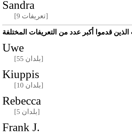
Sandra
[9 تعريفات]
لذين قدموا أكبر عدد من التعريفات المختلفة
Uwe
[55 بلدان]
Kiuppis
[10 بلدان]
Rebecca
[5 بلدان]
Frank J.