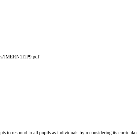
iles/JMERN1I1P9.pdf
ts to respond to all pupils as individuals by reconsidering its curricula