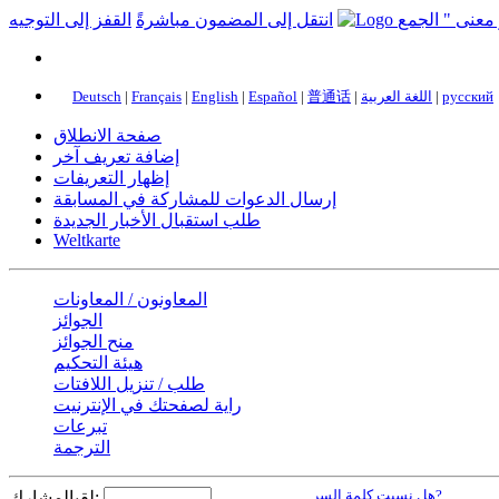
انتقل إلى المضمون مباشرةً
القفز إلى التوجيه
Deutsch
|
Français
|
English
|
Español
|
普通话
|
اللغة العربية
|
русский
صفحة الانطلاق
إضافة تعريف آخر
إظهار التعريفات
إرسال الدعوات للمشاركة في المسابقة
طلب استقبال الأخبار الجديدة
Weltkarte
المعاونون / المعاونات
الجوائز
منح الجوائز
هيئة التحكيم
طلب / تنزيل اللافتات
راية لصفحتك في الإنترنيت
تبرعات
الترجمة
هل نسيت كلمة السر?
لقبالمشارك: