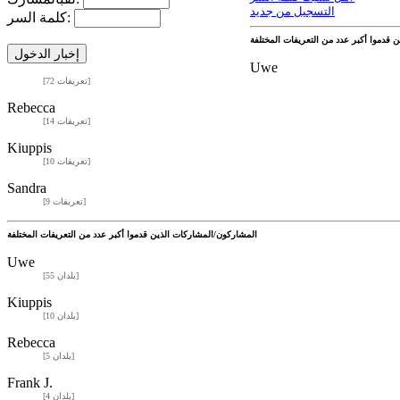
التسجيل من جديد
كلمة السر:
Uwe
[72 تعريفات]
Rebecca
[14 تعريفات]
Kiuppis
[10 تعريفات]
Sandra
[9 تعريفات]
المشاركون/المشاركات الذين قدموا أكبر عدد من التعريفات المختلفة
Uwe
[55 بلدان]
Kiuppis
[10 بلدان]
Rebecca
[5 بلدان]
Frank J.
[4 بلدان]