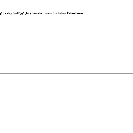
المشاركون/المشاركات الذين قدموا أكبر عدد من التعريفات المختلفةmeisten unterschiedlichen Definitionen