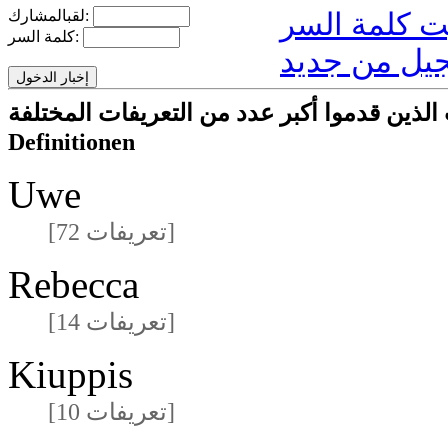
لقبالمشارك:
كلمة السر:
يل من جديد
ركون/المشاركات الذين قدموا أكبر عدد من التعريفات المختلفة
Definitionen
Uwe
[72 تعريفات]
Rebecca
[14 تعريفات]
Kiuppis
[10 تعريفات]