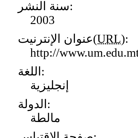
سنة النشر:
2003
عنوان الإنترنيت(
URL
):
http://www.um.edu.mt
اللغة:
إنجليزية
الدولة:
مالطة
صفحة الاقتباس: