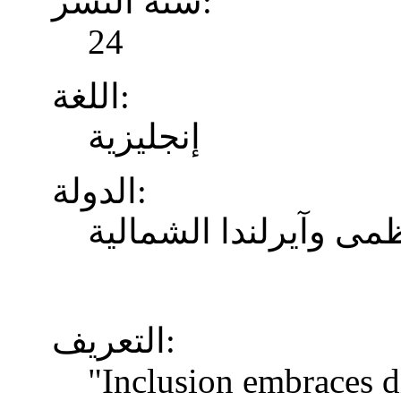
سنة النشر:
24
اللغة:
إنجليزية
الدولة:
ظمى وآيرلندا الشمالية
التعريف:
"Inclusion embraces di