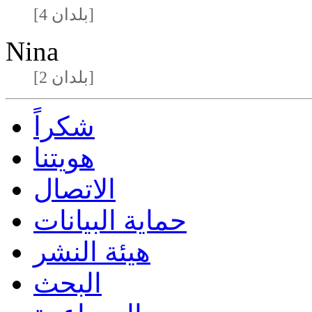
[4 بلدان]
Nina
[2 بلدان]
شكراً
هويتنا
الاتصال
حماية البيانات
هيئة النشر
البحث