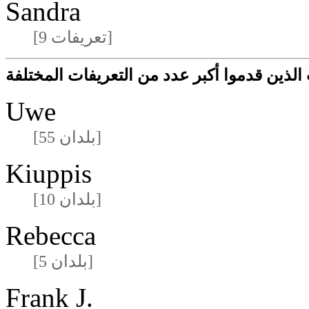
Sandra
[9 تعريفات]
لذين قدموا أكبر عدد من التعريفات المختلفة
Uwe
[55 بلدان]
Kiuppis
[10 بلدان]
Rebecca
[5 بلدان]
Frank J.