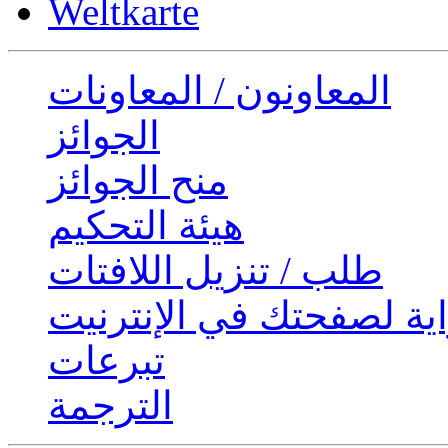
Weltkarte
المعاونون / المعاونات
الجوائز
منح الجوائز
هيئة التحكيم
طلب / تنزيل اللافتات
ية لصفحتك في الإنترنيت
تبرعات
الترجمة