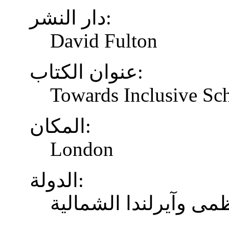
دار النشر:
David Fulton
عنوان الكتاب:
Towards Inclusive Sc
المكان:
London
الدولة:
ظمى وآيرلندا الشمالية