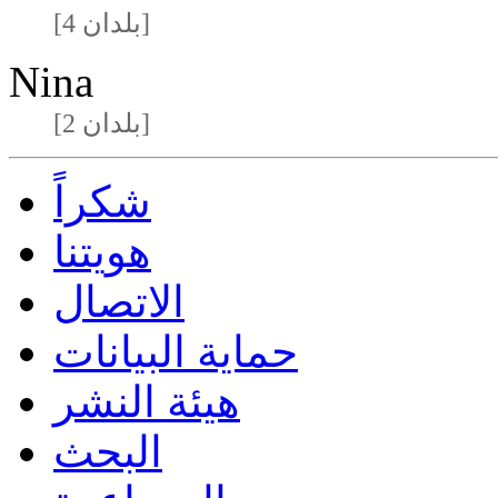
[4 بلدان]
Nina
[2 بلدان]
شكراً
هويتنا
الاتصال
حماية البيانات
هيئة النشر
البحث