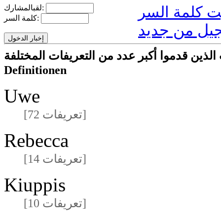
لقبالمشارك:
كلمة السر:
يل من جديد
ركون/المشاركات الذين قدموا أكبر عدد من التعريفات المختلفة
Definitionen
Uwe
[72 تعريفات]
Rebecca
[14 تعريفات]
Kiuppis
[10 تعريفات]