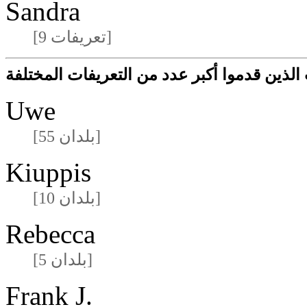
Sandra
[9 تعريفات]
لذين قدموا أكبر عدد من التعريفات المختلفة
Uwe
[55 بلدان]
Kiuppis
[10 بلدان]
Rebecca
[5 بلدان]
Frank J.