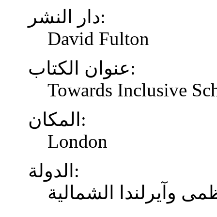
دار النشر:
David Fulton
عنوان الكتاب:
Towards Inclusive Sc
المكان:
London
الدولة:
ظمى وآيرلندا الشمالية