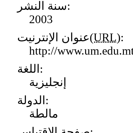
سنة النشر:
2003
عنوان الإنترنيت(
URL
):
http://www.um.edu.mt
اللغة:
إنجليزية
الدولة:
مالطة
صفحة الاقتباس: