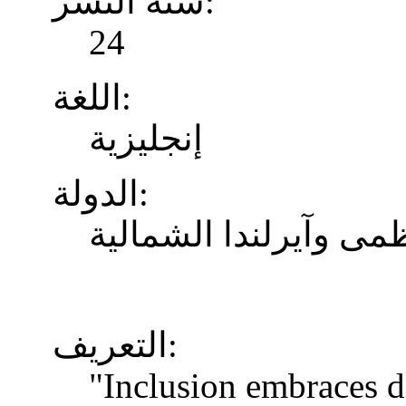
سنة النشر:
24
اللغة:
إنجليزية
الدولة:
ظمى وآيرلندا الشمالية
التعريف:
"Inclusion embraces di