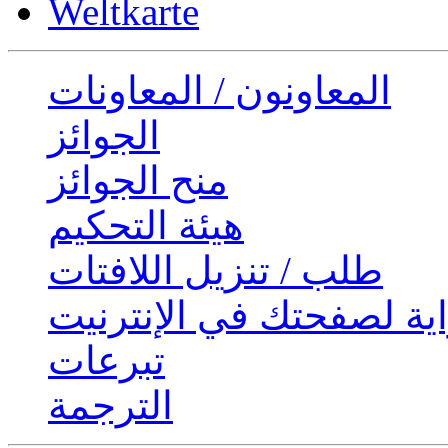
Weltkarte
المعاونون / المعاونات
الجوائز
منح الجوائز
هيئة التحكيم
طلب / تنزيل اللافتات
ية لصفحتك في الإنترنيت
تبرعات
الترجمة