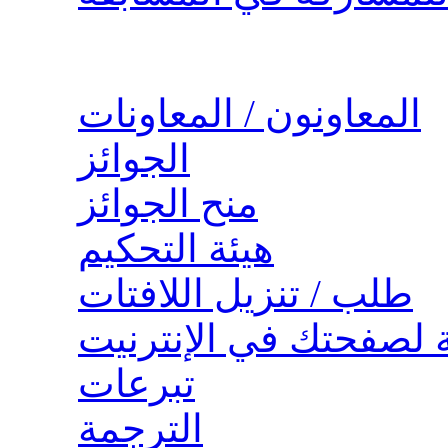
المعاونون / المعاونات
الجوائز
منح الجوائز
هيئة التحكيم
طلب / تنزيل اللافتات
ة لصفحتك في الإنترنيت
تبرعات
الترجمة