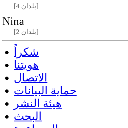
[4 بلدان]
Nina
[2 بلدان]
شكراً
هويتنا
الاتصال
حماية البيانات
هيئة النشر
البحث