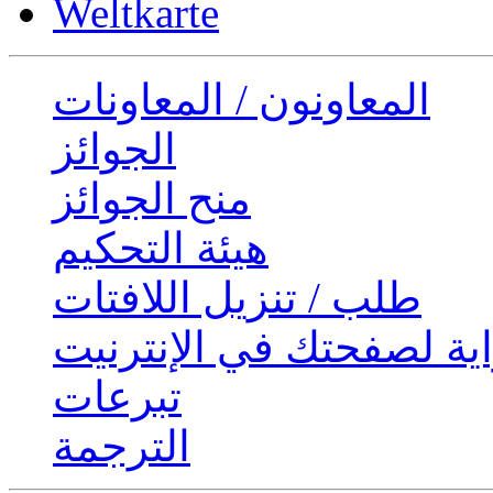
Weltkarte
المعاونون / المعاونات
الجوائز
منح الجوائز
هيئة التحكيم
طلب / تنزيل اللافتات
ية لصفحتك في الإنترنيت
تبرعات
الترجمة