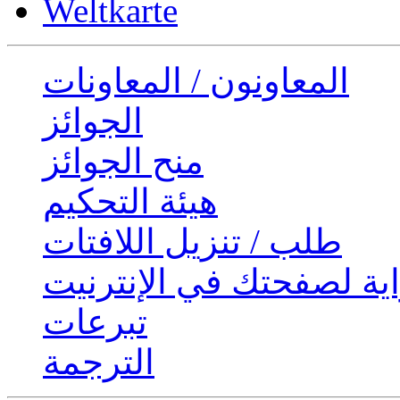
Weltkarte
المعاونون / المعاونات
الجوائز
منح الجوائز
هيئة التحكيم
طلب / تنزيل اللافتات
ية لصفحتك في الإنترنيت
تبرعات
الترجمة