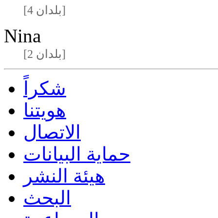
[4 بلدان]
Nina
[2 بلدان]
شكراً
هويتنا
الاتصال
حماية البيانات
هيئة النشر
البحث