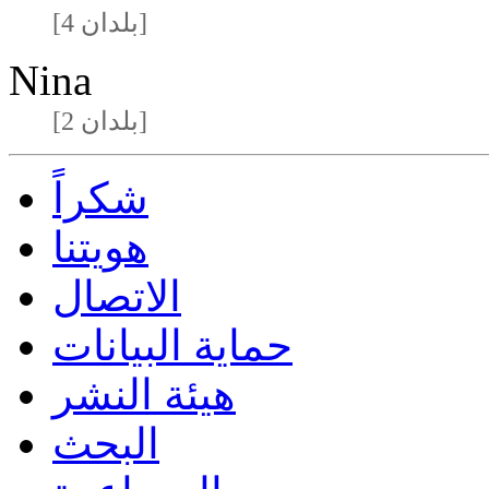
[4 بلدان]
Nina
[2 بلدان]
شكراً
هويتنا
الاتصال
حماية البيانات
هيئة النشر
البحث