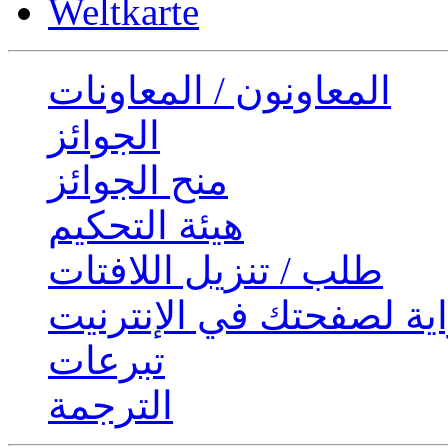
Weltkarte
المعاونون / المعاونات
الجوائز
منح الجوائز
هيئة التحكيم
طلب / تنزيل اللافتات
ية لصفحتك في الإنترنيت
تبرعات
الترجمة