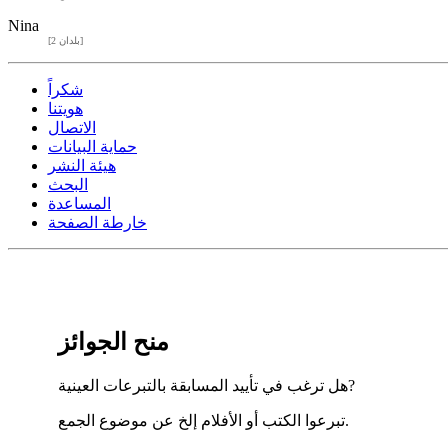
Nina
[2 بلدان]
شكراً
هويتنا
الاتصال
حماية البيانات
هيئة النشر
البحث
المساعدة
خارطة الصفحة
منح الجوائز
هل ترغب في تأييد المسابقة بالتبرعات العينية?
تبرعوا الكتب أو الأفلام إلخ عن موضوع الجمع.