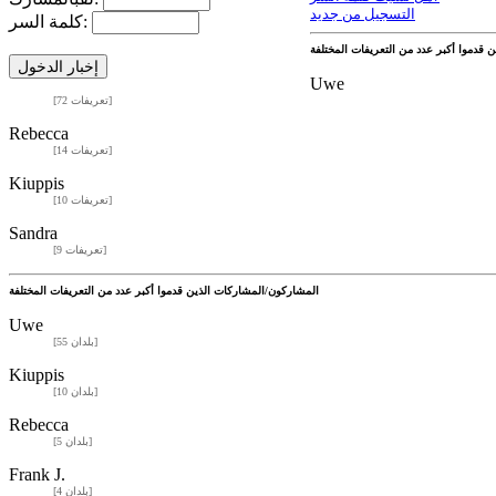
التسجيل من جديد
كلمة السر:
Uwe
[72 تعريفات]
Rebecca
[14 تعريفات]
Kiuppis
[10 تعريفات]
Sandra
[9 تعريفات]
المشاركون/المشاركات الذين قدموا أكبر عدد من التعريفات المختلفة
Uwe
[55 بلدان]
Kiuppis
[10 بلدان]
Rebecca
[5 بلدان]
Frank J.
[4 بلدان]