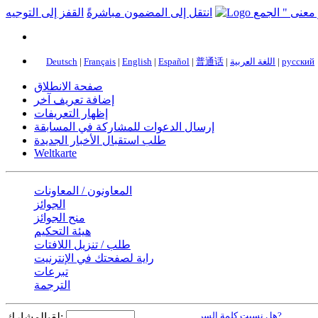
انتقل إلى المضمون مباشرةً
القفز إلى التوجيه
русский
|
اللغة العربية
|
普通话
|
Español
|
English
|
Français
|
Deutsch
صفحة الانطلاق
إضافة تعريف آخر
إظهار التعريفات
إرسال الدعوات للمشاركة في المسابقة
طلب استقبال الأخبار الجديدة
Weltkarte
المعاونون / المعاونات
الجوائز
منح الجوائز
هيئة التحكيم
طلب / تنزيل اللافتات
راية لصفحتك في الإنترنيت
تبرعات
الترجمة
هل نسيت كلمة السر?
لقبالمشارك: