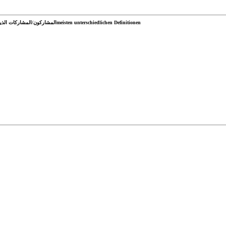
المشاركون/المشاركات الذين قدموا أكبر عدد من التعريفات المختلفةmeisten unterschiedlichen Definitionen