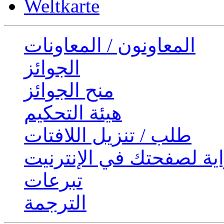
Weltkarte
المعاونون / المعاونات
الجوائز
منح الجوائز
هيئة التحكيم
طلب / تنزيل اللافتات
ية لصفحتك في الإنترنيت
تبرعات
الترجمة