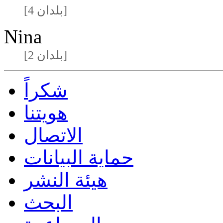
[4 بلدان]
Nina
[2 بلدان]
شكراً
هويتنا
الاتصال
حماية البيانات
هيئة النشر
البحث