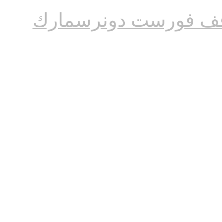
ف فورست دونرسمارك