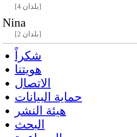
[4 بلدان]
Nina
[2 بلدان]
شكراً
هويتنا
الاتصال
حماية البيانات
هيئة النشر
البحث