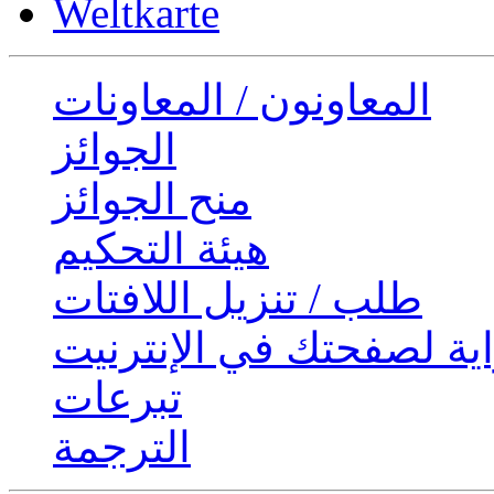
Weltkarte
المعاونون / المعاونات
الجوائز
منح الجوائز
هيئة التحكيم
طلب / تنزيل اللافتات
ية لصفحتك في الإنترنيت
تبرعات
الترجمة