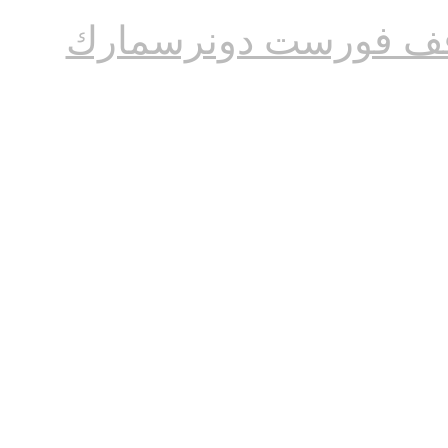
ف فورست دونرسمارك