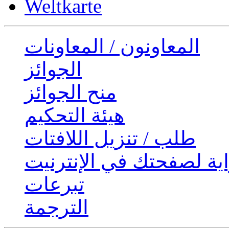
Weltkarte
المعاونون / المعاونات
الجوائز
منح الجوائز
هيئة التحكيم
طلب / تنزيل اللافتات
ية لصفحتك في الإنترنيت
تبرعات
الترجمة