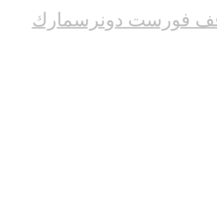
ف فورست دونرسمارك