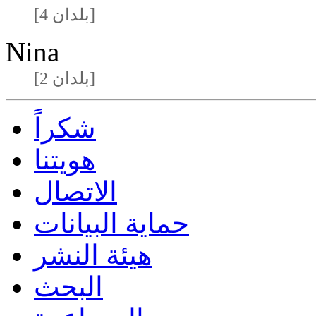
[4 بلدان]
Nina
[2 بلدان]
شكراً
هويتنا
الاتصال
حماية البيانات
هيئة النشر
البحث