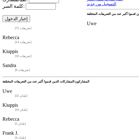
التسجيل من جديد
كلمة السر:
Uwe
[72 تعريفات]
Rebecca
[14 تعريفات]
Kiuppis
[10 تعريفات]
Sandra
[9 تعريفات]
المشاركون/المشاركات الذين قدموا أكبر عدد من التعريفات المختلفة
Uwe
[55 بلدان]
Kiuppis
[10 بلدان]
Rebecca
[5 بلدان]
Frank J.
[4 بلدان]