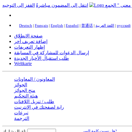
انتقل إلى المضمون مباشرةً
القفز إلى التوجيه
русский
|
اللغة العربية
|
普通话
|
Español
|
English
|
Français
|
Deutsch
صفحة الانطلاق
إضافة تعريف آخر
إظهار التعريفات
إرسال الدعوات للمشاركة في المسابقة
طلب استقبال الأخبار الجديدة
Weltkarte
المعاونون / المعاونات
الجوائز
منح الجوائز
هيئة التحكيم
طلب / تنزيل اللافتات
راية لصفحتك في الإنترنيت
تبرعات
الترجمة
هل نسيت كلمة السر?
لقبالمشارك: