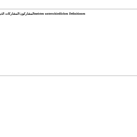
المشاركون/المشاركات الذين قدموا أكبر عدد من التعريفات المختلفةmeisten unterschiedlichen Definitionen