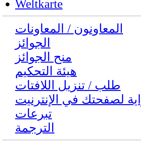
Weltkarte
المعاونون / المعاونات
الجوائز
منح الجوائز
هيئة التحكيم
طلب / تنزيل اللافتات
ية لصفحتك في الإنترنيت
تبرعات
الترجمة