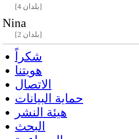
[4 بلدان]
Nina
[2 بلدان]
شكراً
هويتنا
الاتصال
حماية البيانات
هيئة النشر
البحث