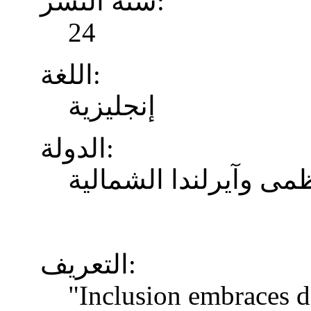
سنة النشر:
24
اللغة:
إنجليزية
الدولة:
ظمى وآيرلندا الشمالية
التعريف:
"Inclusion embraces di