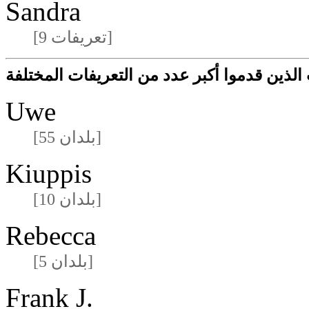
Sandra
[9 تعريفات]
لذين قدموا أكبر عدد من التعريفات المختلفة
Uwe
[55 بلدان]
Kiuppis
[10 بلدان]
Rebecca
[5 بلدان]
Frank J.