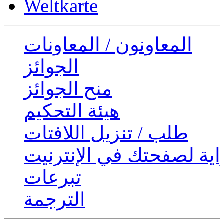
Weltkarte
المعاونون / المعاونات
الجوائز
منح الجوائز
هيئة التحكيم
طلب / تنزيل اللافتات
ية لصفحتك في الإنترنيت
تبرعات
الترجمة