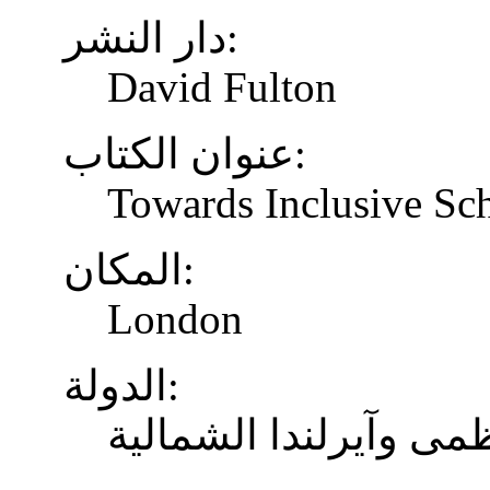
دار النشر:
David Fulton
عنوان الكتاب:
Towards Inclusive Sc
المكان:
London
الدولة:
ظمى وآيرلندا الشمالية