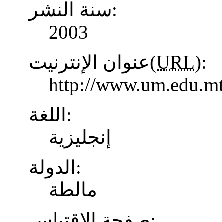
سنة النشر:
2003
عنوان الإنترنيت(
URL
):
http://www.um.edu.mt
اللغة:
إنجليزية
الدولة:
مالطة
صفحة الاقتباس: