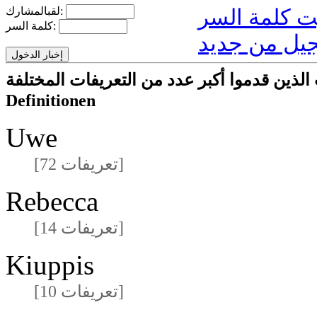
لقبالمشارك:
كلمة السر:
يل من جديد
ركون/المشاركات الذين قدموا أكبر عدد من التعريفات المختلفة
Definitionen
Uwe
[72 تعريفات]
Rebecca
[14 تعريفات]
Kiuppis
[10 تعريفات]