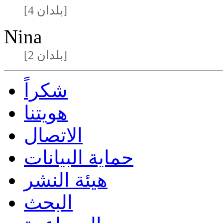
[4 بلدان]
Nina
[2 بلدان]
شكراً
هويتنا
الاتصال
حماية البيانات
هيئة النشر
البحث