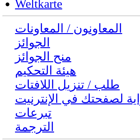
Weltkarte
المعاونون / المعاونات
الجوائز
منح الجوائز
هيئة التحكيم
طلب / تنزيل اللافتات
ية لصفحتك في الإنترنيت
تبرعات
الترجمة