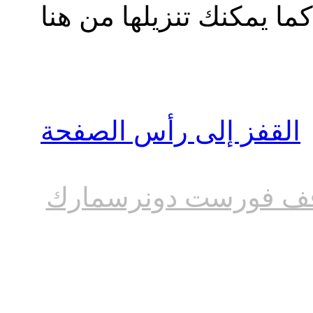
القفز إلى رأس الصفحة
ف فورست دونرسمارك